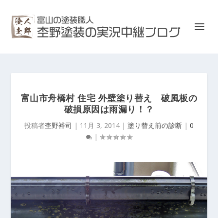
富山市舟橋村 住宅 外壁塗り替え 破風板の
破損原因は雨漏り！？
投稿者
杢野裕司
|
11月 3, 2014
|
塗り替え前の診断
|
0
|