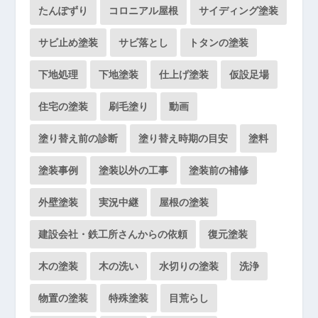
たんぽずり
コロニアル屋根
サイディング塗装
サビ止め塗装
サビ落とし
トタンの塗装
下地処理
下地塗装
仕上げ塗装
仮設足場
住宅の塗装
刷毛塗り
動画
塗り替え前の診断
塗り替え時期の目安
塗料
塗装事例
塗装以外の工事
塗装前の補修
外壁塗装
実況中継
屋根の塗装
建設会社・鉄工所さんからの依頼
復元塗装
木の塗装
木の洗い
水切りの塗装
洗浄
物置の塗装
特殊塗装
目荒らし