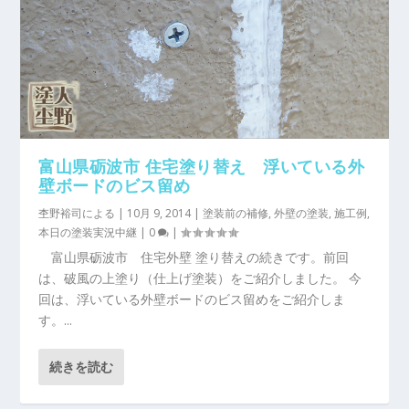
富山県砺波市 住宅塗り替え 浮いている外
壁ボードのビス留め
杢野裕司
による |
10月 9, 2014
|
塗装前の補修
,
外壁の塗装
,
施工例
,
本日の塗装実況中継
|
0
|
富山県砺波市 住宅外壁 塗り替えの続きです。前回
は、破風の上塗り（仕上げ塗装）をご紹介しました。 今
回は、浮いている外壁ボードのビス留めをご紹介しま
す。...
続きを読む