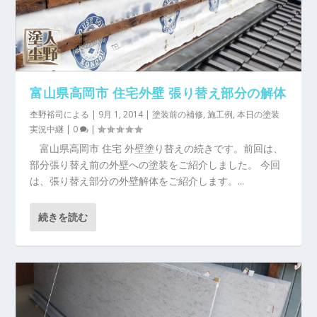
富山県高岡市 住宅外壁 張り替え部分の解体
杢野裕司
による |
9月 1, 2014
|
塗装前の補修
,
施工例
,
本日の塗装
実況中継
|
0
|
富山県高岡市 住宅 外壁塗り替えの続きです。前回は、
部分張り替え前の外壁への塗装をご紹介しました。 今回
は、張り替え部分の外壁解体をご紹介します。...
続きを読む