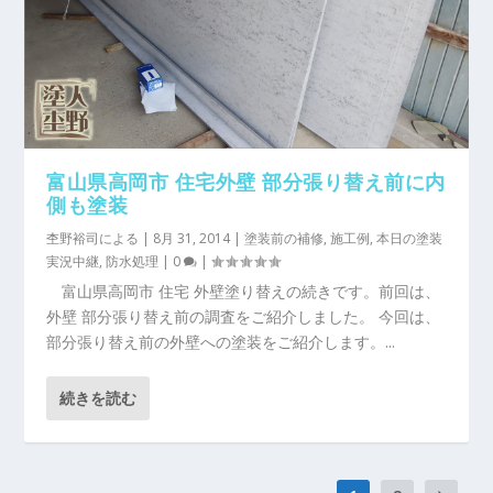
富山県高岡市 住宅外壁 部分張り替え前に内
側も塗装
杢野裕司
による |
8月 31, 2014
|
塗装前の補修
,
施工例
,
本日の塗装
実況中継
,
防水処理
|
0
|
富山県高岡市 住宅 外壁塗り替えの続きです。前回は、
外壁 部分張り替え前の調査をご紹介しました。 今回は、
部分張り替え前の外壁への塗装をご紹介します。...
続きを読む