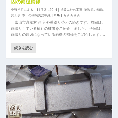
因の雨樋補修
杢野裕司
による |
11月 21, 2014
|
塗装以外の工事
,
塗装前の補修
,
施工例
,
本日の塗装実況中継
|
0
|
富山市舟橋村 住宅 外壁塗り替えの続きです。前回は、
雨漏りしている棟瓦の補修をご紹介しました。 今回は、
雨漏りの原因になっている雨樋の補修をご紹介します。...
続きを読む