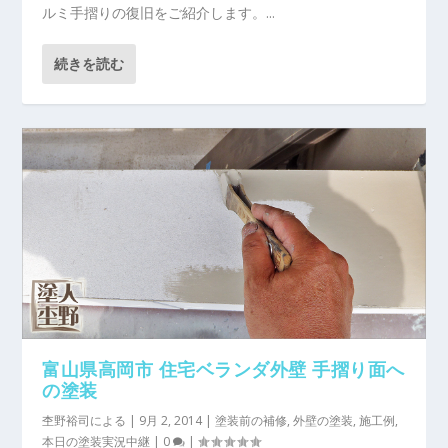
ルミ手摺りの復旧をご紹介します。...
続きを読む
富山県高岡市 住宅ベランダ外壁 手摺り面へ
の塗装
杢野裕司
による |
9月 2, 2014
|
塗装前の補修
,
外壁の塗装
,
施工例
,
本日の塗装実況中継
|
0
|