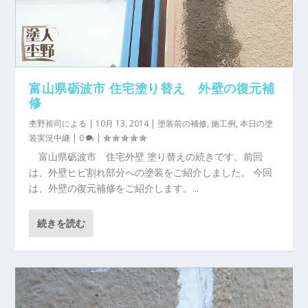
富山県砺波市 住宅塗り替え 外壁の復元補
修
杢野裕司
による |
10月 13, 2014
|
塗装前の補修
,
施工例
,
本日の塗
装実況中継
|
0
|
富山県砺波市 住宅外壁 塗り替えの続きです。前回
は、外壁ヒビ割れ部分への塗装をご紹介しました。 今回
は、外壁の復元補修をご紹介します。...
続きを読む