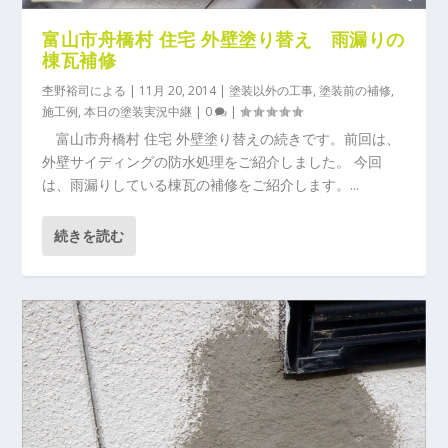
富山市舟橋村 住宅 外壁塗り替え 雨漏りの
棟瓦補修
杢野裕司
による |
11月 20, 2014
|
塗装以外の工事
,
塗装前の補修
,
施工例
,
本日の塗装実況中継
|
0
|
富山市舟橋村 住宅 外壁塗り替えの続きです。前回は、
外壁サイディングの防水処理をご紹介しました。 今回
は、雨漏りしている棟瓦の補修をご紹介します。...
続きを読む