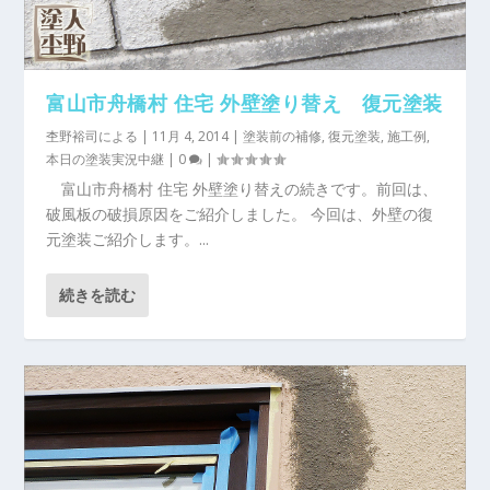
富山市舟橋村 住宅 外壁塗り替え 復元塗装
杢野裕司
による |
11月 4, 2014
|
塗装前の補修
,
復元塗装
,
施工例
,
本日の塗装実況中継
|
0
|
富山市舟橋村 住宅 外壁塗り替えの続きです。前回は、
破風板の破損原因をご紹介しました。 今回は、外壁の復
元塗装ご紹介します。...
続きを読む