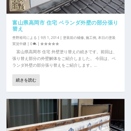
富山県高岡市 住宅 ベランダ外壁の部分張り
替え
杢野裕司
による |
9月 1, 2014
|
塗装前の補修
,
施工例
,
本日の塗装
実況中継
|
0
|
富山県高岡市 住宅 外壁塗り替えの続きです。前回は、
張り替え部分の外壁解体をご紹介しました。 今回は、ベ
ランダ外壁の部分張り替えをご紹介します。...
続きを読む