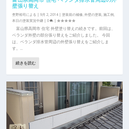
壁張り替え
杢野裕司
による |
9月 2, 2014
|
塗装前の補修
,
外壁の塗装
,
施工例
,
本日の塗装実況中継
|
0
|
富山県高岡市 住宅 外壁塗り替えの続きです。前回は、
ベランダ外壁の部分張り替えをご紹介しました。 今回
は、ベランダ排水管周辺の外壁張り替えをご紹介しま
す。...
続きを読む