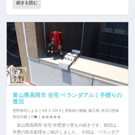
続きを読む
富山県高岡市 住宅 ベランダアルミ手摺りの
復旧
杢野裕司
による |
9月 3, 2014
|
塗装前の補修
,
施工例
,
本日の塗装
実況中継
|
0
|
富山県高岡市 住宅 外壁塗り替えの続きです。前回は、
外壁の防水処理をご紹介しました。 今回は、ベランダア