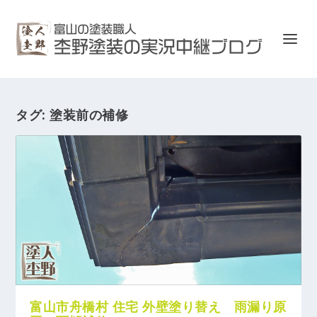
タグ:
塗装前の補修
富山市舟橋村 住宅 外壁塗り替え 雨漏り原