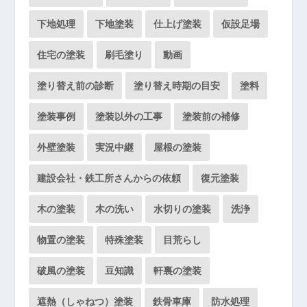
下地処理
下地塗装
仕上げ塗装
仮設足場
住宅の塗装
刷毛塗り
動画
塗り替え前の診断
塗り替え時期の目安
塗料
塗装事例
塗装以外の工事
塗装前の補修
外壁塗装
実況中継
屋根の塗装
建設会社・鉄工所さんからの依頼
復元塗装
木の塗装
木の洗い
水切りの塗装
洗浄
物置の塗装
特殊塗装
目荒らし
破風の塗装
豆知識
軒裏の塗装
遮熱（しゃねつ）塗装
鉄骨車庫
防水処理