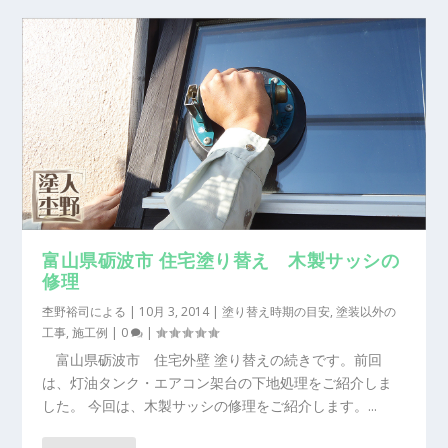
富山県砺波市 住宅塗り替え 木製サッシの
修理
杢野裕司
による |
10月 3, 2014
|
塗り替え時期の目安
,
塗装以外の
工事
,
施工例
|
0
|
富山県砺波市 住宅外壁 塗り替えの続きです。前回
は、灯油タンク・エアコン架台の下地処理をご紹介しま
した。 今回は、木製サッシの修理をご紹介します。...