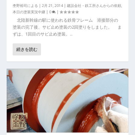
杢野裕司
による |
2月 21, 2014
|
建設会社・鉄工所さんからの依頼
,
本日の塗装実況中継
|
0
|
北陸新幹線の駅に使われる鉄骨フレーム 溶接部分の
塗装の完了後、サビ止め塗装の2回塗りをしました。 ま
ずは、1回目のサビ止め塗装。...
続きを読む