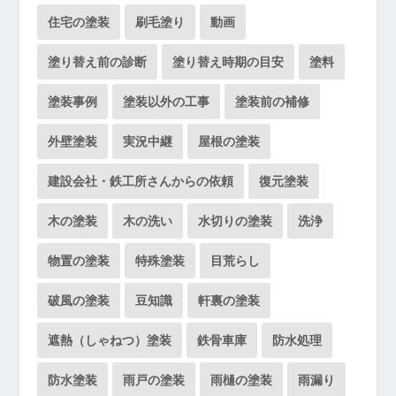
住宅の塗装
刷毛塗り
動画
塗り替え前の診断
塗り替え時期の目安
塗料
塗装事例
塗装以外の工事
塗装前の補修
外壁塗装
実況中継
屋根の塗装
建設会社・鉄工所さんからの依頼
復元塗装
木の塗装
木の洗い
水切りの塗装
洗浄
物置の塗装
特殊塗装
目荒らし
破風の塗装
豆知識
軒裏の塗装
遮熱（しゃねつ）塗装
鉄骨車庫
防水処理
防水塗装
雨戸の塗装
雨樋の塗装
雨漏り