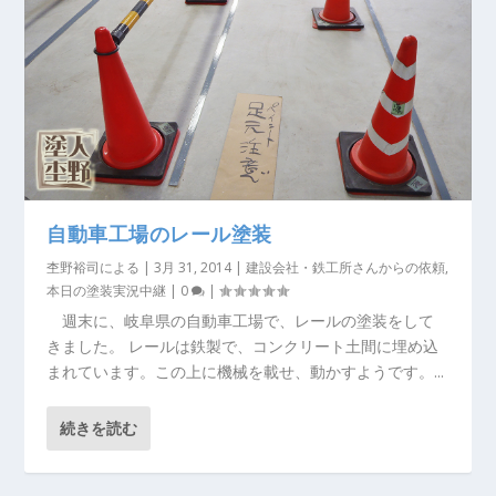
自動車工場のレール塗装
杢野裕司
による |
3月 31, 2014
|
建設会社・鉄工所さんからの依頼
,
本日の塗装実況中継
|
0
|
週末に、岐阜県の自動車工場で、レールの塗装をして
きました。 レールは鉄製で、コンクリート土間に埋め込
まれています。この上に機械を載せ、動かすようです。...
続きを読む