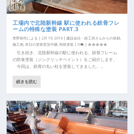
工場内で北陸新幹線 駅に使われる鉄骨フレ
ームの特殊な塗装 PART.3
杢野裕司
による |
2月 19, 2014
|
建設会社・鉄工所さんからの依頼
,
施工例
,
本日の塗装実況中継
,
特殊塗装
|
0
|
引き続き、北陸新幹線の駅に使われる、鉄骨フレーム
の防食塗装（ジンクリッチペイント）をご紹介します。
今回は、鉄骨の丸い柱を塗装してきました。...
続きを読む