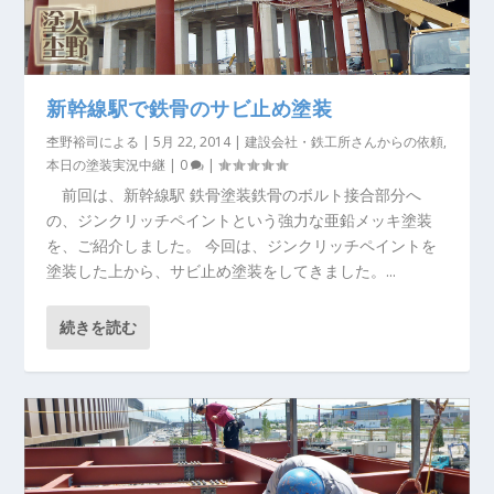
新幹線駅で鉄骨のサビ止め塗装
杢野裕司
による |
5月 22, 2014
|
建設会社・鉄工所さんからの依頼
,
本日の塗装実況中継
|
0
|
前回は、新幹線駅 鉄骨塗装鉄骨のボルト接合部分へ
の、ジンクリッチペイントという強力な亜鉛メッキ塗装
を、ご紹介しました。 今回は、ジンクリッチペイントを
塗装した上から、サビ止め塗装をしてきました。...
続きを読む