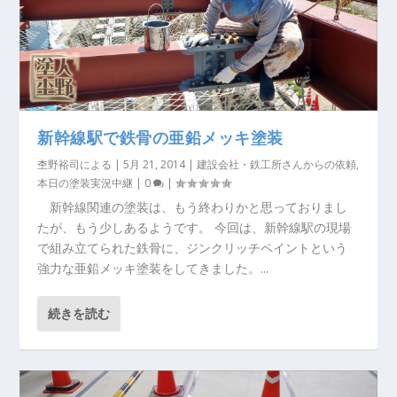
新幹線駅で鉄骨の亜鉛メッキ塗装
杢野裕司
による |
5月 21, 2014
|
建設会社・鉄工所さんからの依頼
,
本日の塗装実況中継
|
0
|
新幹線関連の塗装は、もう終わりかと思っておりまし
たが、もう少しあるようです。 今回は、新幹線駅の現場
で組み立てられた鉄骨に、ジンクリッチペイントという
強力な亜鉛メッキ塗装をしてきました。...
続きを読む