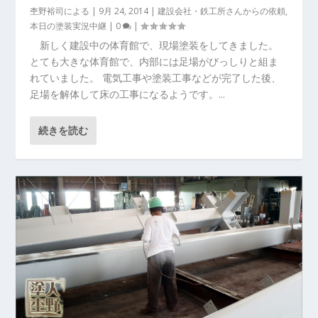
杢野裕司
による |
9月 24, 2014
|
建設会社・鉄工所さんからの依頼
,
本日の塗装実況中継
|
0
|
新しく建設中の体育館で、現場塗装をしてきました。
とても大きな体育館で、内部には足場がびっしりと組ま
れていました。 電気工事や塗装工事などが完了した後、
足場を解体して床の工事になるようです。...
続きを読む