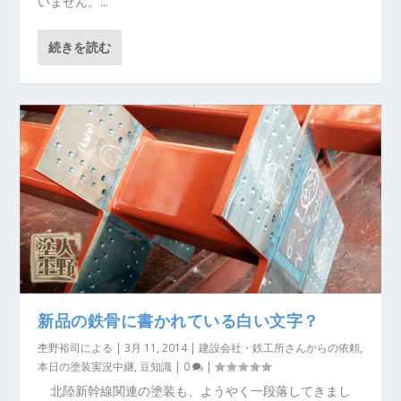
いません。...
続きを読む
新品の鉄骨に書かれている白い文字？
杢野裕司
による |
3月 11, 2014
|
建設会社・鉄工所さんからの依頼
,
本日の塗装実況中継
,
豆知識
|
0
|
北陸新幹線関連の塗装も、ようやく一段落してきまし