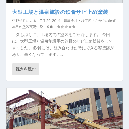
大型工場と温泉施設の鉄骨サビ止め塗装
杢野裕司
による |
7月 20, 2014
|
建設会社・鉄工所さんからの依頼
,
本日の塗装実況中継
|
0
|
久しぶりに、工場内での塗装をご紹介します。 今回
は、大型工場と温泉施設用の鉄骨のサビ止め塗装をして
きました。 鉄骨には、組み合わせた時にできる溶接跡が
あり、黒くなっています。...
続きを読む