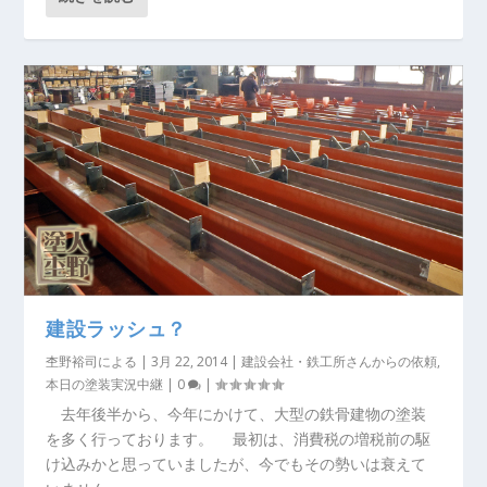
建設ラッシュ？
杢野裕司
による |
3月 22, 2014
|
建設会社・鉄工所さんからの依頼
,
本日の塗装実況中継
|
0
|
去年後半から、今年にかけて、大型の鉄骨建物の塗装
を多く行っております。 最初は、消費税の増税前の駆
け込みかと思っていましたが、今でもその勢いは衰えて