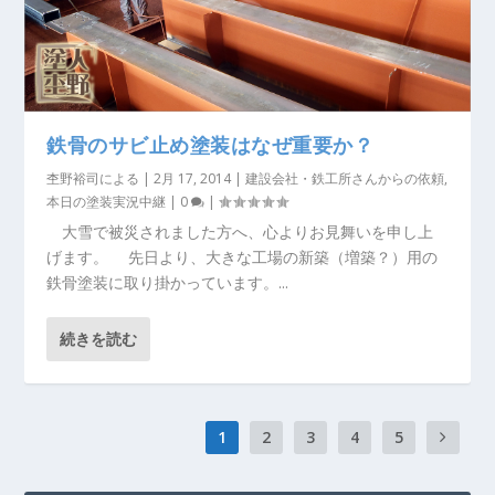
鉄骨のサビ止め塗装はなぜ重要か？
杢野裕司
による |
2月 17, 2014
|
建設会社・鉄工所さんからの依頼
,
本日の塗装実況中継
|
0
|
大雪で被災されました方へ、心よりお見舞いを申し上
げます。 先日より、大きな工場の新築（増築？）用の
鉄骨塗装に取り掛かっています。...
続きを読む
1
2
3
4
5