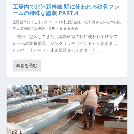
工場内で北陸新幹線 駅に使われる鉄骨フレ
ームの特殊な塗装 PART.4
杢野裕司
による |
2月 20, 2014
|
建設会社・鉄工所さんからの依頼
,
本日の塗装実況中継
|
0
|
先日、塗装してきた北陸新幹線の駅に使われる鉄骨フ
レームの防食塗装（ジンクリッチペイント）が乾きまし
たので、上からサビ止め塗装をしてきました。...
続きを読む