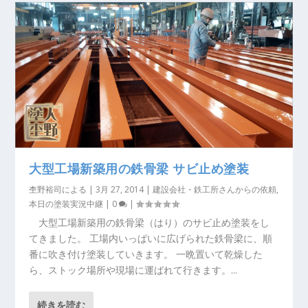
大型工場新築用の鉄骨梁 サビ止め塗装
杢野裕司
による |
3月 27, 2014
|
建設会社・鉄工所さんからの依頼
,
本日の塗装実況中継
|
0
|
大型工場新築用の鉄骨梁（はり）のサビ止め塗装をし
てきました。 工場内いっぱいに広げられた鉄骨梁に、順
番に吹き付け塗装していきます。 一晩置いて乾燥した
ら、ストック場所や現場に運ばれて行きます。...
続きを読む