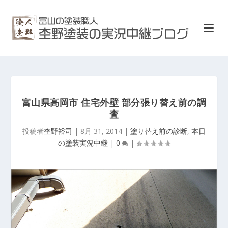
富山県高岡市 住宅外壁 部分張り替え前の調
査
投稿者
杢野裕司
|
8月 31, 2014
|
塗り替え前の診断
,
本日
の塗装実況中継
|
0
|