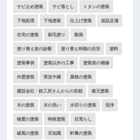
サビ止め塗装
サビ落とし
トタンの塗装
下地処理
下地塗装
仕上げ塗装
仮設足場
住宅の塗装
刷毛塗り
動画
塗り替え前の診断
塗り替え時期の目安
塗料
塗装事例
塗装以外の工事
塗装前の補修
外壁塗装
実況中継
屋根の塗装
建設会社・鉄工所さんからの依頼
復元塗装
木の塗装
木の洗い
水切りの塗装
洗浄
物置の塗装
特殊塗装
目荒らし
破風の塗装
豆知識
軒裏の塗装