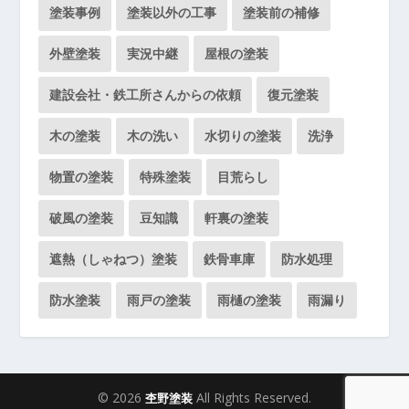
塗装事例
塗装以外の工事
塗装前の補修
外壁塗装
実況中継
屋根の塗装
建設会社・鉄工所さんからの依頼
復元塗装
木の塗装
木の洗い
水切りの塗装
洗浄
物置の塗装
特殊塗装
目荒らし
破風の塗装
豆知識
軒裏の塗装
遮熱（しゃねつ）塗装
鉄骨車庫
防水処理
防水塗装
雨戸の塗装
雨樋の塗装
雨漏り
© 2026
All Rights Reserved.
杢野塗装