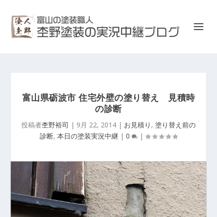
富山県砺波市 住宅外壁の塗り替え 見積時
の診断
投稿者
杢野裕司
|
9月 22, 2014
|
お見積り
,
塗り替え前の
診断
,
本日の塗装実況中継
|
0
|