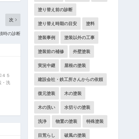
塗り替え前の診断
次
塗り替え時期の目安
塗料
積時の診断
塗装事例
塗装以外の工事
塗装前の補修
外壁塗装
実況中継
屋根の塗装
和４５
建設会社・鉄工所さんからの依頼
装・洗
復元塗装
木の塗装
木の洗い
水切りの塗装
洗浄
物置の塗装
特殊塗装
目荒らし
破風の塗装