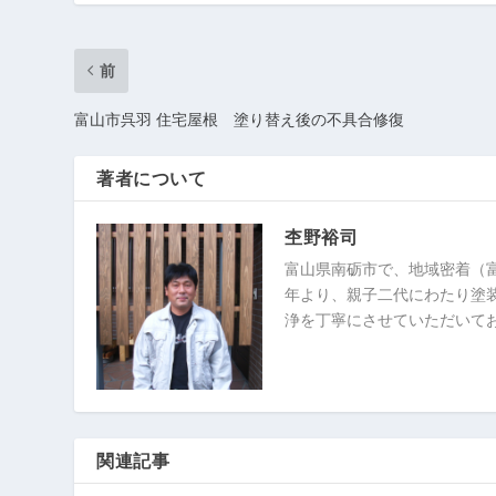
前
富山市呉羽 住宅屋根 塗り替え後の不具合修復
著者について
杢野裕司
富山県南砺市で、地域密着（
年より、親子二代にわたり塗
浄を丁寧にさせていただいて
関連記事