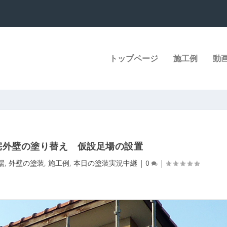
トップページ
施工例
動
宅外壁の塗り替え 仮設足場の設置
場
,
外壁の塗装
,
施工例
,
本日の塗装実況中継
|
0
|