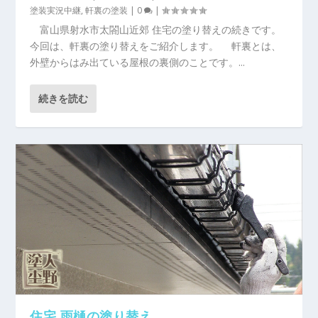
塗装実況中継
,
軒裏の塗装
|
0
|
富山県射水市太閤山近郊 住宅の塗り替えの続きです。
今回は、軒裏の塗り替えをご紹介します。 軒裏とは、
外壁からはみ出ている屋根の裏側のことです。...
続きを読む
住宅 雨樋の塗り替え