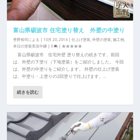
富山県砺波市 住宅塗り替え 外壁の中塗り
杢野裕司
による |
10月 20, 2014
|
仕上げ塗装
,
外壁の塗装
,
施工例
,
本日の塗装実況中継
|
0
|
富山県砺波市 住宅外壁 塗り替えの続きです。前回
は、外壁の下塗り（下地塗装）をご紹介しました。 今回
は、外壁の中塗りをご紹介します。 外壁の仕上げ塗装
は、中塗り・上塗りの2回塗りで仕上げます。...
続きを読む