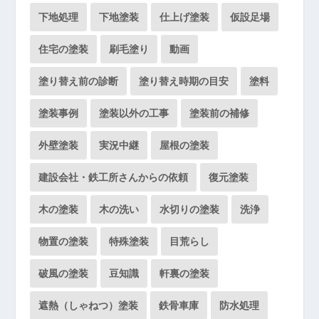
下地処理
下地塗装
仕上げ塗装
仮設足場
住宅の塗装
刷毛塗り
動画
塗り替え前の診断
塗り替え時期の目安
塗料
塗装事例
塗装以外の工事
塗装前の補修
外壁塗装
実況中継
屋根の塗装
建設会社・鉄工所さんからの依頼
復元塗装
木の塗装
木の洗い
水切りの塗装
洗浄
物置の塗装
特殊塗装
目荒らし
破風の塗装
豆知識
軒裏の塗装
遮熱（しゃねつ）塗装
鉄骨車庫
防水処理