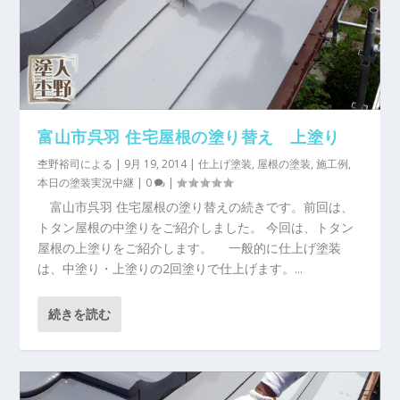
富山市呉羽 住宅屋根の塗り替え 上塗り
杢野裕司
による |
9月 19, 2014
|
仕上げ塗装
,
屋根の塗装
,
施工例
,
本日の塗装実況中継
|
0
|
富山市呉羽 住宅屋根の塗り替えの続きです。前回は、
トタン屋根の中塗りをご紹介しました。 今回は、トタン
屋根の上塗りをご紹介します。 一般的に仕上げ塗装
は、中塗り・上塗りの2回塗りで仕上げます。...
続きを読む