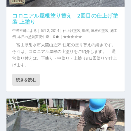
コロニアル屋根塗り替え 2回目の仕上げ塗
装 上塗り
杢野裕司
による |
6月 2, 2014
|
仕上げ塗装
,
動画
,
屋根の塗装
,
施工
例
,
本日の塗装実況中継
|
0
|
富山県射水市太閤山近郊 住宅の塗り替えの続きです。
今回は、コロニアル屋根の上塗りをご紹介します。 通
常塗り替えは、下塗り・中塗り・上塗りの3回塗りで仕上
げます。...
続きを読む