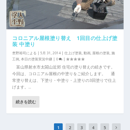
コロニアル屋根塗り替え 1回目の仕上げ塗
装 中塗り
杢野裕司
による |
5月 31, 2014
|
仕上げ塗装
,
動画
,
屋根の塗装
,
施
工例
,
本日の塗装実況中継
|
0
|
富山県射水市太閤山近郊 住宅の塗り替えの続きです。
今回は、コロニアル屋根の中塗りをご紹介します。 通
常塗り替えは、下塗り・中塗り・上塗りの3回塗りで仕上
げます。...
続きを読む
1
2
3
4
5