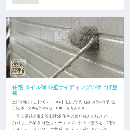
住宅 タイル調 外壁サイディングの仕上げ塗
装
杢野裕司
による |
7月 21, 2014
|
仕上げ塗装
,
動画
,
外壁の塗装
,
施
工例
,
本日の塗装実況中継
|
0
|
富山県射水市太閤山近郊 住宅の塗り替えの続きです。
前回は、窯業系 外壁サイディングの仕上げ塗装をご紹介
しました。 今回は、窯業系（セメント系）タイル調...