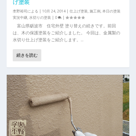
げ塗装
杢野裕司
による |
10月 24, 2014
|
仕上げ塗装
,
施工例
,
本日の塗装
実況中継
,
水切りの塗装
|
0
|
富山県砺波市 住宅外壁 塗り替えの続きです。前回
は、木の保護塗装をご紹介しました。 今回は、金属製の
水切り仕上げ塗装をご紹介します。...
続きを読む