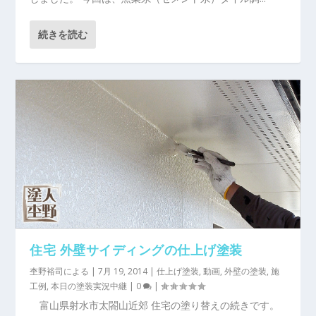
続きを読む
住宅 外壁サイディングの仕上げ塗装
杢野裕司
による |
7月 19, 2014
|
仕上げ塗装
,
動画
,
外壁の塗装
,
施
工例
,
本日の塗装実況中継
|
0
|
富山県射水市太閤山近郊 住宅の塗り替えの続きです。