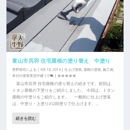
富山市呉羽 住宅屋根の塗り替え 中塗り
杢野裕司
による |
9月 18, 2014
|
仕上げ塗装
,
屋根の塗装
,
施工例
,
本日の塗装実況中継
|
0
|
富山市呉羽 住宅屋根の塗り替えの続きです。前回は、
トタン屋根の下塗りをご紹介しました。 今回は、トタン
屋根の中塗りをご紹介します。 一般的に仕上げ塗装
は、中塗り・上塗りの2回塗りで仕上げます。...
続きを読む