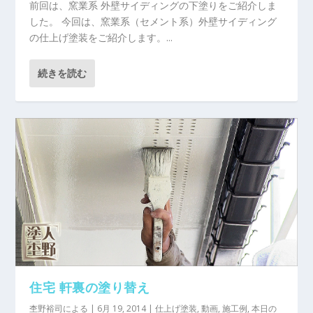
前回は、窯業系 外壁サイディングの下塗りをご紹介しま
した。 今回は、窯業系（セメント系）外壁サイディング
の仕上げ塗装をご紹介します。...
続きを読む
住宅 軒裏の塗り替え
杢野裕司
による |
6月 19, 2014
|
仕上げ塗装
,
動画
,
施工例
,
本日の