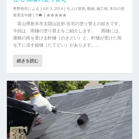
杢野裕司
による |
6月 3, 2014
|
仕上げ塗装
,
動画
,
施工例
,
本日の塗
装実況中継
|
0
|
富山県射水市太閤山近郊 住宅の塗り替えの続きです。
今回は、雨樋の塗り替えをご紹介します。 雨樋には、
屋根の雨を受ける軒樋（のきどい）と、軒樋が受けた雨
を下に流す縦樋（たてどい）があります。...
続きを読む