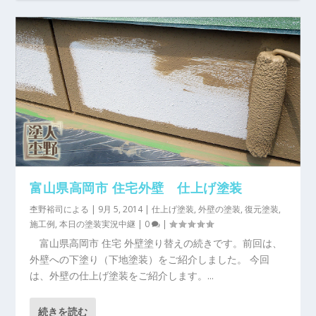
富山県高岡市 住宅外壁 仕上げ塗装
杢野裕司
による |
9月 5, 2014
|
仕上げ塗装
,
外壁の塗装
,
復元塗装
,
施工例
,
本日の塗装実況中継
|
0
|
富山県高岡市 住宅 外壁塗り替えの続きです。前回は、
外壁への下塗り（下地塗装）をご紹介しました。 今回
は、外壁の仕上げ塗装をご紹介します。...
続きを読む