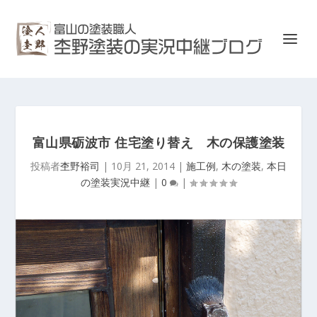
富山県砺波市 住宅塗り替え 木の保護塗装
投稿者
杢野裕司
|
10月 21, 2014
|
施工例
,
木の塗装
,
本日
の塗装実況中継
|
0
|