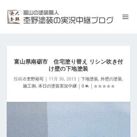
富山県南砺市 住宅塗り替え リシン吹き付
け壁の下地塗装
投稿者
杢野裕司
|
11月 30, 2013
|
下地塗装
,
外壁の塗装
,
施工例
,
本日の塗装実況中継
|
0
|