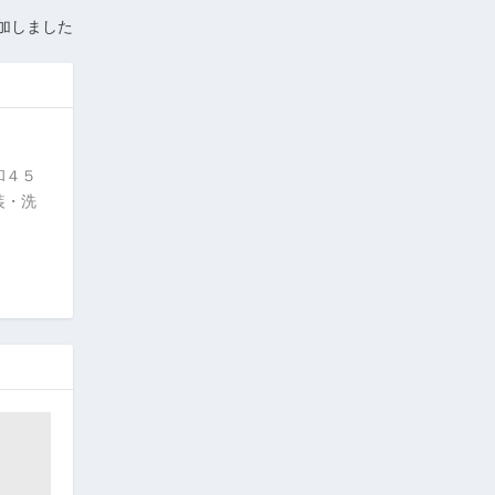
追加しました
和４５
装・洗