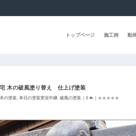
トップページ
施工例
動
宅 木の破風塗り替え 仕上げ塗装
木の塗装
,
本日の塗装実況中継
,
破風の塗装
|
0
|