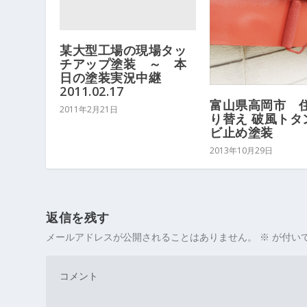
某大型工場の現場タッ
チアップ塗装 ～ 本
日の塗装実況中継
2011.02.17
富山県高岡市 
2011年2月21日
り替え 破風トタ
ビ止め塗装
2013年10月29日
返信を残す
メールアドレスが公開されることはありません。
※
が付い