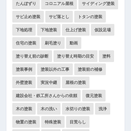
たんぽずり
コロニアル屋根
サイディング塗装
サビ止め塗装
サビ落とし
トタンの塗装
下地処理
下地塗装
仕上げ塗装
仮設足場
住宅の塗装
刷毛塗り
動画
塗り替え前の診断
塗り替え時期の目安
塗料
塗装事例
塗装以外の工事
塗装前の補修
外壁塗装
実況中継
屋根の塗装
建設会社・鉄工所さんからの依頼
復元塗装
木の塗装
木の洗い
水切りの塗装
洗浄
物置の塗装
特殊塗装
目荒らし