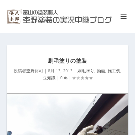
刷毛塗りの塗装
投稿者
杢野裕司
|
8月 13, 2013
|
刷毛塗り
,
動画
,
施工例
,
豆知識
|
0
|