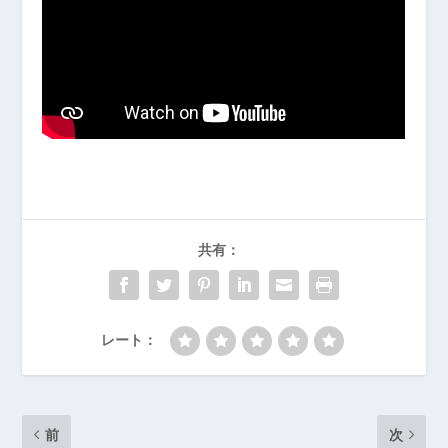
共有：
レート：
前
次