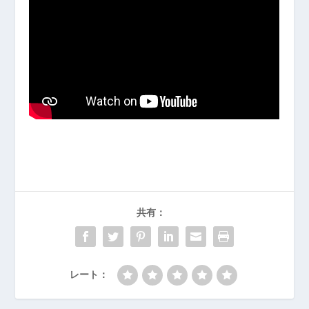
共有：
レート：