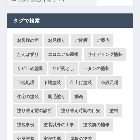
タグで検索
お客様の声
お見積り
ご挨拶
ご案内
たんぽずり
コロニアル屋根
サイディング塗装
サビ止め塗装
サビ落とし
トタンの塗装
下地処理
下地塗装
仕上げ塗装
仮設足場
住宅の塗装
刷毛塗り
動画
塗り替え前の診断
塗り替え時期の目安
塗料
塗装事例
塗装以外の工事
塗装前の補修
外壁塗装
実況中継
屋根の塗装